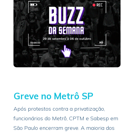
Greve no Metrô SP
Após protestos contra a privatização,
funcionários do Metrô, CPTM e Sabesp em
São Paulo encerram greve. A maioria dos