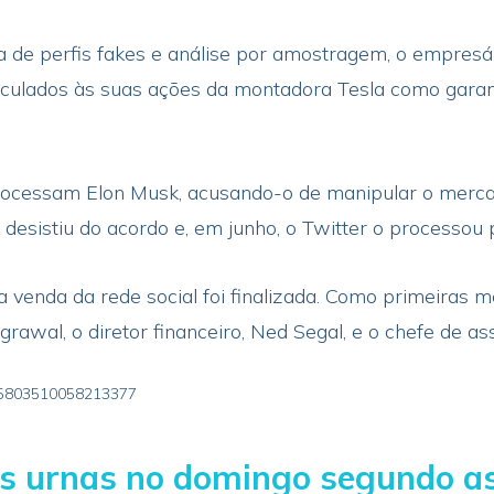
de perfis fakes e análise por amostragem, o empresári
culados às suas ações da montadora Tesla como garant
 processam Elon Musk, acusando-o de manipular o merc
desistiu do acordo e, em junho, o Twitter o processou 
 venda da rede social foi finalizada. Como primeiras m
rawal, o diretor financeiro, Ned Segal, e o chefe de ass
585803510058213377
s urnas no domingo segundo as