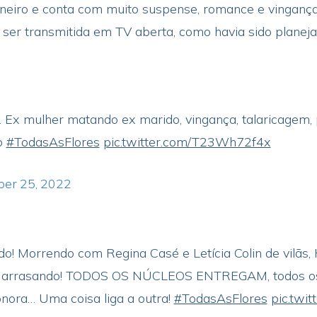
neiro e conta com muito suspense, romance e vingança
a ser transmitida em TV aberta, como havia sido planej
.
r. Ex mulher matando ex marido, vingança, talaricagem
o
#TodasAsFlores
pic.twitter.com/T23Wh72f4x
ber 25, 2022
do! Morrendo com Regina Casé e Letícia Colin de vilãs
tes arrasando! TODOS OS NÚCLEOS ENTREGAM, todos os
onora… Uma coisa liga a outra!
#TodasAsFlores
pic.twi