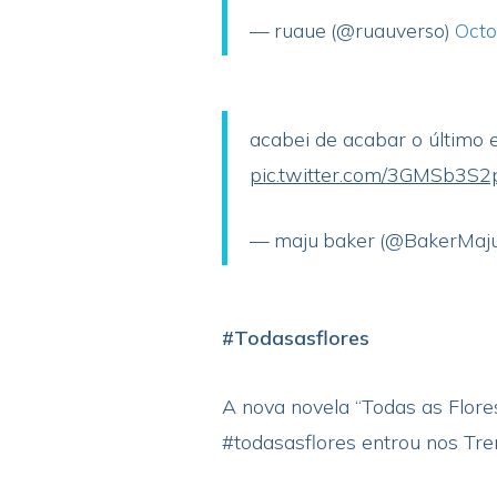
— ruaue (@ruauverso)
Octo
acabei de acabar o último 
pic.twitter.com/3GMSb3S2
— maju baker (@BakerMaj
#Todasasflores
A nova novela “Todas as Flore
#todasasflores entrou nos Tre