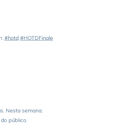
m:
#hotd
#HOTDFinale
as. Nesta semana,
 do público.