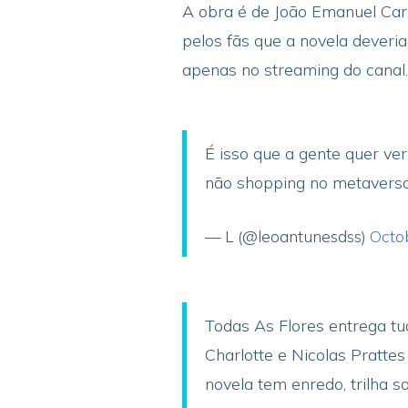
A obra é de João Emanuel Car
pelos fãs que a novela deveri
apenas no streaming do canal
É isso que a gente quer ve
não shopping no metavers
— L (@leoantunesdss)
Octo
Todas As Flores entrega tu
Charlotte e Nicolas Prat
novela tem enredo, trilha s