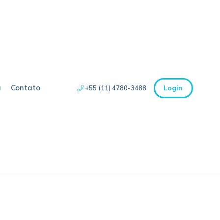
a
Contato
Login
+55 (11) 4780-3488