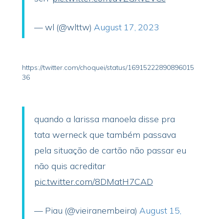
— wl (@wlttw)
August 17, 2023
https://twitter.com/choquei/status/16915222890896015
36
quando a larissa manoela disse pra
tata werneck que também passava
pela situação de cartão não passar eu
não quis acreditar
pic.twitter.com/8DMatH7CAD
— Piau (@vieiranembeira)
August 15,