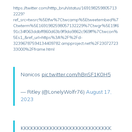
https://twitter.com/htttp_bruh/status/169198259805713
2229?
ref_src=twsrc%5Etfw%7Ctwcamp%5Etweetembed%7
Ctwterm%5E1691982598057132229%7Ctwgr%5E19f6
91c34f063ddbff860d63b9f9da9862c969ff%7Ctwcon%
5Es1_&ref_url=https%3A%2F%2Fd-
32396787594134409782.ampproject.net%2F23072723
33000%2Fframe.html
Nanicos
pic.twitter.com/hBnSF1K0H5
— Ritley (@LonelyWolfr76)
August 17,
2023
KKKKKKKKKKKKKKKKKKKKKKKKKKKK