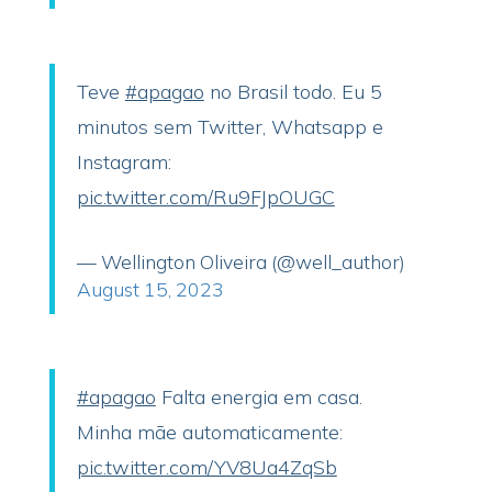
Teve
#apagao
no Brasil todo. Eu 5
minutos sem Twitter, Whatsapp e
Instagram:
pic.twitter.com/Ru9FJpOUGC
— Wellington Oliveira (@well_author)
August 15, 2023
#apagao
Falta energia em casa.
Minha mãe automaticamente:
pic.twitter.com/YV8Ua4ZqSb