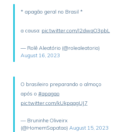
* apagão geral no Brasil *
a causa:
pic.twitter.com/I2dwqO3pbL
— Rolê Aleatório (@rolealeatorio)
August 16, 2023
O brasileiro preparando o almoço
após o
#apagao
pic.twitter.com/kUkpqagUJ7
— Bruninhe Oliveirx
(@HomemSapatao)
August 15, 2023