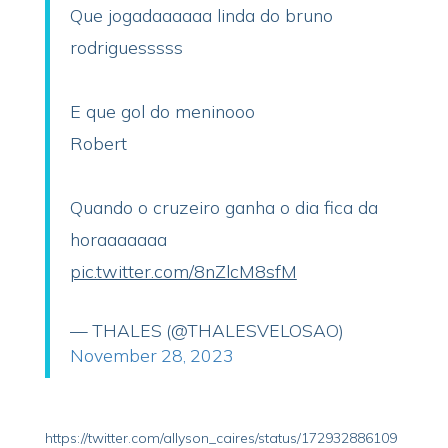
Que jogadaaaaaa linda do bruno
rodriguesssss
E que gol do meninooo
Robert
Quando o cruzeiro ganha o dia fica da
horaaaaaaa
pic.twitter.com/8nZlcM8sfM
— THALES (@THALESVELOSAO)
November 28, 2023
https://twitter.com/allyson_caires/status/172932886109