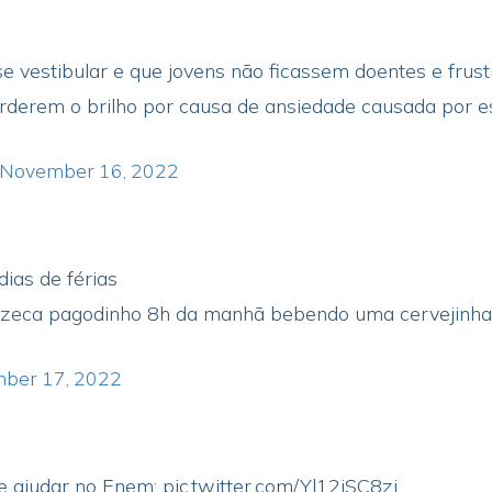
e vestibular e que jovens não ficassem doentes e frus
rderem o brilho por causa de ansiedade causada por e
November 16, 2022
ias de férias
o zeca pagodinho 8h da manhã bebendo uma cervejinha
ber 17, 2022
e ajudar no Enem:
pic.twitter.com/Yl12jSC8zi