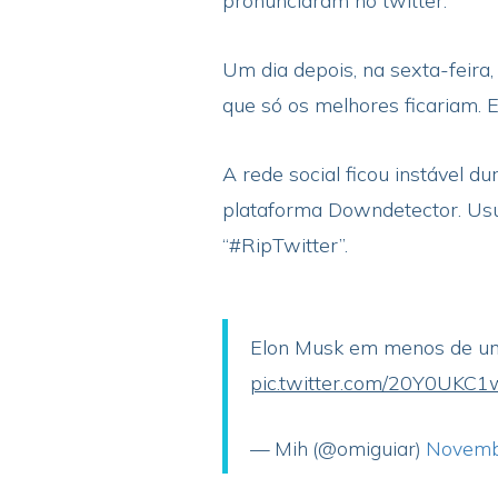
pronunciaram no twitter.
Um dia depois, na sexta-feira
que só os melhores ficariam. 
A rede social ficou instável d
plataforma Downdetector. Usu
“#RipTwitter”.
Elon Musk em menos de um
pic.twitter.com/20Y0UKC1
— Mih (@omiguiar)
Novemb