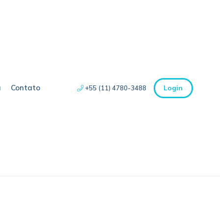
a
Contato
Login
+55 (11) 4780-3488