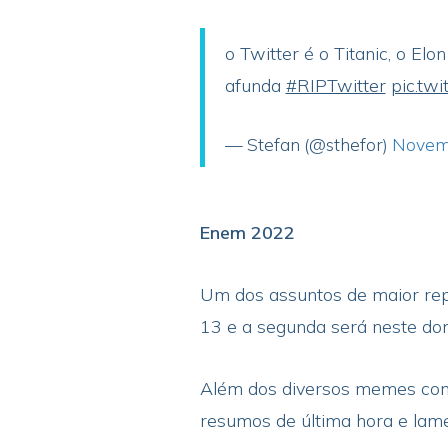
o Twitter é o Titanic, o E
afunda
#RIPTwitter
pic.tw
— Stefan (@sthefor)
Novem
Enem 2022
Um dos assuntos de maior repe
13 e a segunda será neste dom
Além dos diversos memes com 
resumos de última hora e lam