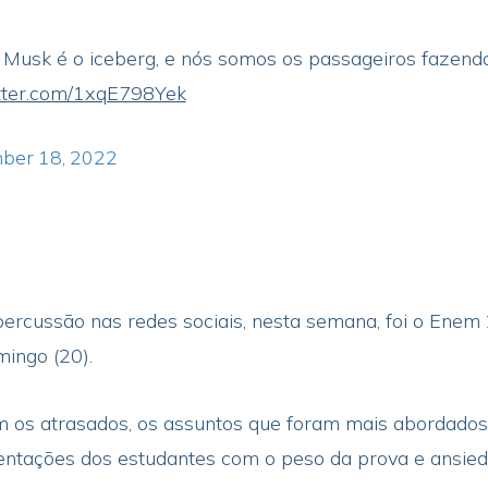
lon Musk é o iceberg, e nós somos os passageiros faze
itter.com/1xqE798Yek
ber 18, 2022
rcussão nas redes sociais, nesta semana, foi o Enem 2
ingo (20).
os atrasados, os assuntos que foram mais abordados s
entações dos estudantes com o peso da prova e ansied