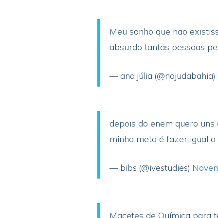
Meu sonho que não existiss
absurdo tantas pessoas pe
— ana júlia (@najudabahia)
depois do enem quero uns d
minha meta é fazer igual 
— bibs (@ivestudies)
Novem
Macetes de Química para t