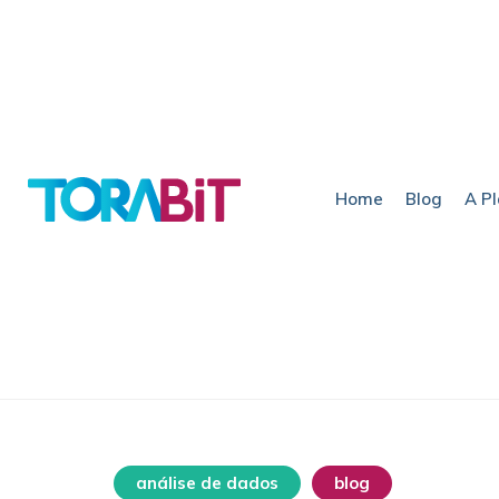
Home
Blog
A P
análise de dados
blog
destaqu