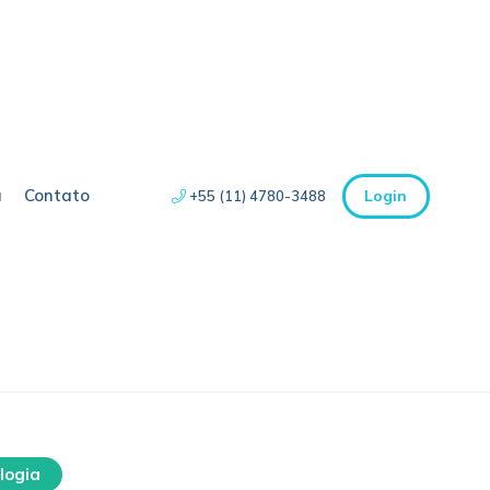
a
Contato
Login
+55 (11) 4780-3488
logia