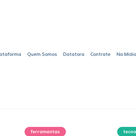
lataforma
Quem Somos
Datatora
Contrate
Na Mídi
e home
ferramentas
sem categoria
tecno