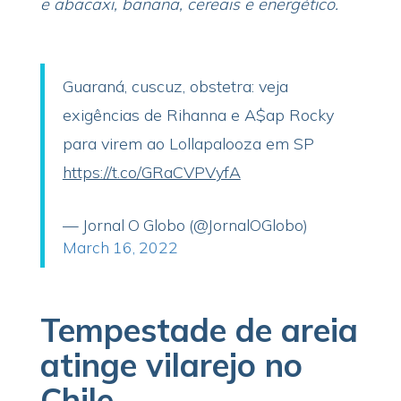
e abacaxi, banana, cereais e energético.
Guaraná, cuscuz, obstetra: veja
exigências de Rihanna e A$ap Rocky
para virem ao Lollapalooza em SP
https://t.co/GRaCVPVyfA
— Jornal O Globo (@JornalOGlobo)
March 16, 2022
Tempestade de areia
atinge vilarejo no
Chile