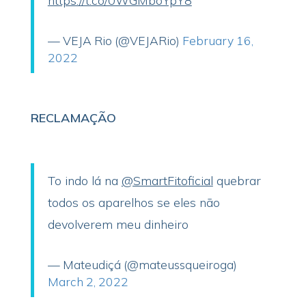
https://t.co/0WGMboYpY8
— VEJA Rio (@VEJARio)
February 16,
2022
RECLAMAÇÃO
To indo lá na
@SmartFitoficial
quebrar
todos os aparelhos se eles não
devolverem meu dinheiro
— Mateudiçá (@mateussqueiroga)
March 2, 2022