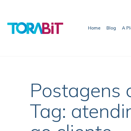
Home
Blog
A P
Postagens 
Tag: atend