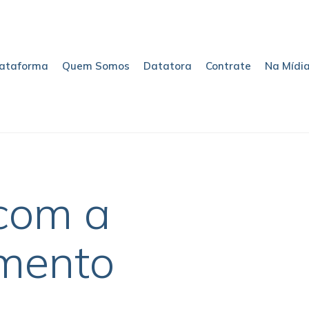
lataforma
Quem Somos
Datatora
Contrate
Na Mídi
com a
imento