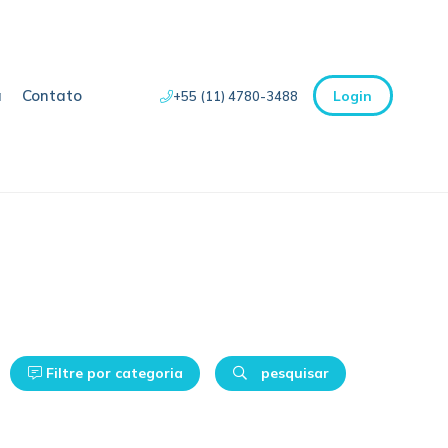
a
Contato
Login
+55 (11) 4780-3488
Filtre por categoria
pesquisar