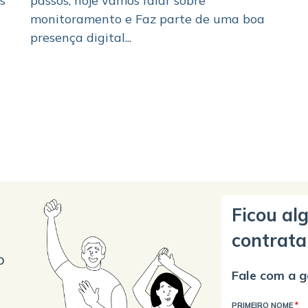
s
passos, hoje vamos falar sobre
monitoramento e Faz parte de uma boa
presença digital...
Ficou al
contrata
o
Fale com a g
PRIMEIRO NOME
*