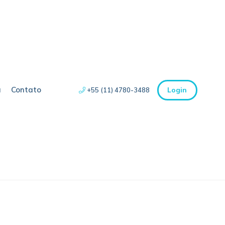
a
Contato
Login
+55 (11) 4780-3488