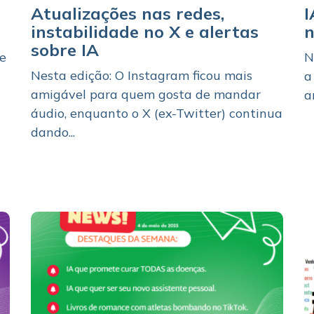
Atualizações nas redes,
I
instabilidade no X e alertas
n
sobre IA
de
N
Nesta edição: O Instagram ficou mais
a
a
amigável para quem gosta de mandar
a
áudio, enquanto o X (ex-Twitter) continua
dando...