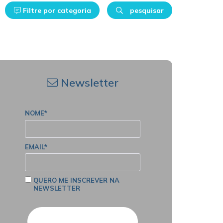
Filtre por categoria
pesquisar
Newsletter
NOME*
EMAIL*
QUERO ME INSCREVER NA
NEWSLETTER
Cadastrar