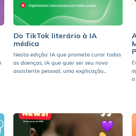
Do TikTok literário à IA
A
médica
M
P
Nesta edição: IA que promete curar todas
s
E
as doenças, IA que quer ser seu novo
a
assistente pessoal, uma explicação...
a