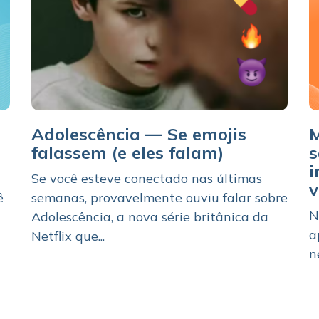
Adolescência — Se emojis
M
falassem (e eles falam)
s
i
Se você esteve conectado nas últimas
v
ê
semanas, provavelmente ouviu falar sobre
N
Adolescência, a nova série britânica da
a
Netflix que...
n