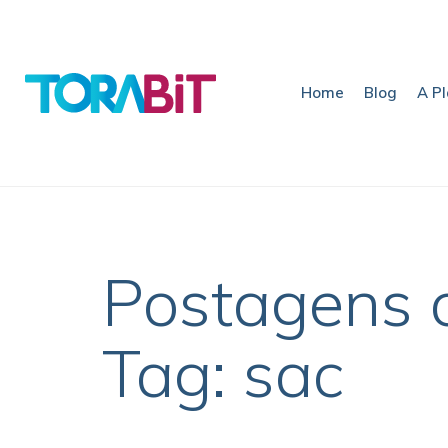
Home
Blog
A P
Postagens 
Tag: sac