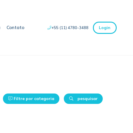
a
Contato
Login
+55 (11) 4780-3488
Filtre por categoria
pesquisar