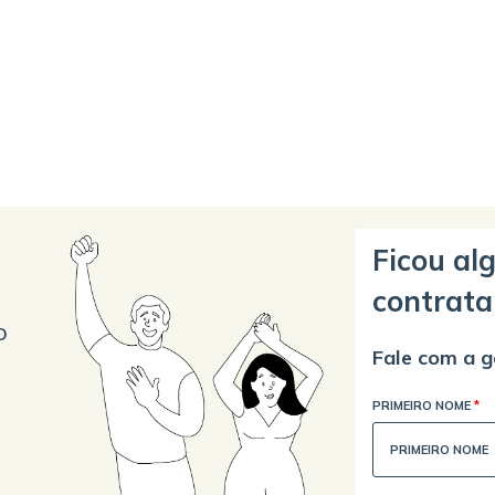
Ficou al
contrata
o
Fale com a g
PRIMEIRO NOME
*