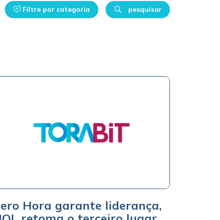
Filtre por categoria
pesquisar
ero Hora garante liderança,
OL retoma o terceiro lugar