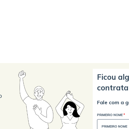
Ficou al
contrata
o
Fale com a g
PRIMEIRO NOME
*