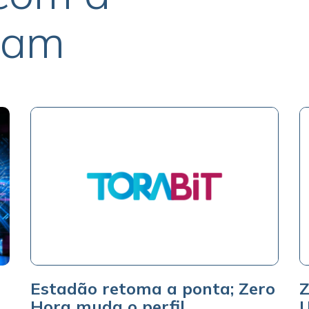
ram
Estadão retoma a ponta; Zero
Z
Hora muda o perfil
U