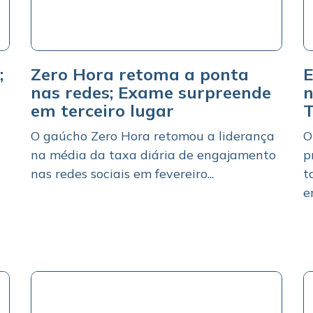
;
Zero Hora retoma a ponta
E
nas redes; Exame surpreende
n
em terceiro lugar
T
O gaúcho Zero Hora retomou a liderança
O
na média da taxa diária de engajamento
p
nas redes sociais em fevereiro...
t
em