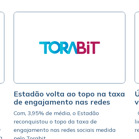
Estadão volta ao topo na taxa
Ú
de engajamento nas redes
v
Com, 3,95% de média, o Estadão
O
reconquistou o topo da taxa de
l
e
engajamento nas redes sociais medida
r
a
pelo Torabit...