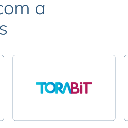
com a
s